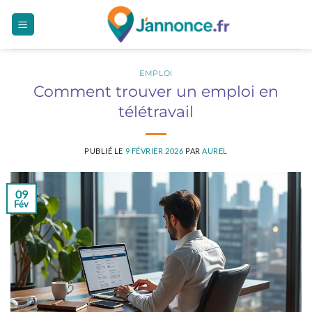
Passer
au
contenu
EMPLOI
Comment trouver un emploi en
télétravail
PUBLIÉ LE
9 FÉVRIER 2026
PAR
AUREL
09
Fév