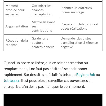
Moment
Optimiser les
Planifier un entretien
propice pour
chances
formel mi-stage
en parler
d’acceptation
Mettre en avant
Préparer un bilan concret
Argumentation
ses
de ses réalisations
contributions
Garder une
Demander des pistes
Réception de la
posture
d’amélioration si réponse
réponse
professionnelle
négative
Quand un poste se libère, que ce soit par création ou
remplacement, il ne faut pas hésiter à se positionner
rapidement. Sur des sites spécialisés tels que
RegionsJob
ou
Jobteaser
, il est possible de surveiller ces ouvertures en
entreprise, afin de ne pas manquer le bon moment.