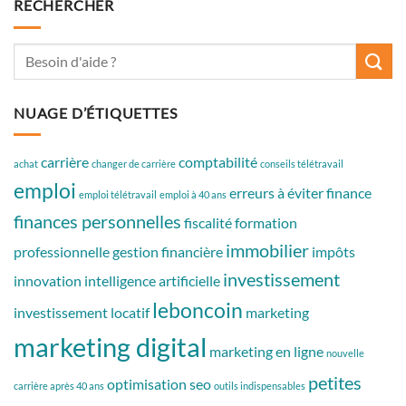
RECHERCHER
NUAGE D’ÉTIQUETTES
carrière
comptabilité
achat
changer de carrière
conseils télétravail
emploi
erreurs à éviter
finance
emploi télétravail
emploi à 40 ans
finances personnelles
fiscalité
formation
immobilier
professionnelle
gestion financière
impôts
investissement
innovation
intelligence artificielle
leboncoin
investissement locatif
marketing
marketing digital
marketing en ligne
nouvelle
petites
optimisation seo
carrière après 40 ans
outils indispensables