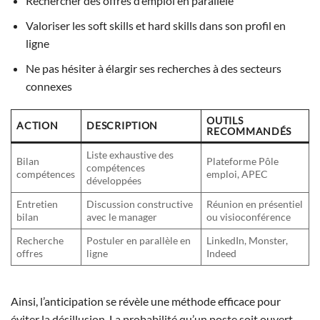
Rechercher des offres d’emploi en parallèle
Valoriser les soft skills et hard skills dans son profil en
ligne
Ne pas hésiter à élargir ses recherches à des secteurs
connexes
OUTILS
ACTION
DESCRIPTION
RECOMMANDÉS
Liste exhaustive des
Bilan
Plateforme Pôle
compétences
compétences
emploi, APEC
développées
Entretien
Discussion constructive
Réunion en présentiel
bilan
avec le manager
ou visioconférence
Recherche
Postuler en parallèle en
LinkedIn, Monster,
offres
ligne
Indeed
Ainsi, l’anticipation se révèle une méthode efficace pour
éviter la désillusion. La probabilité qu’un poste soit ouvert