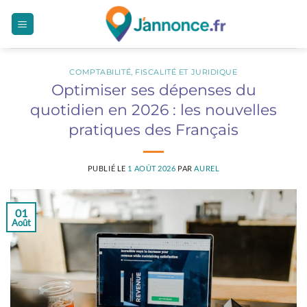
Passer
au
contenu
COMPTABILITÉ, FISCALITÉ ET JURIDIQUE
Optimiser ses dépenses du
quotidien en 2026 : les nouvelles
pratiques des Français
PUBLIÉ LE
1 AOÛT 2026
PAR
AUREL
01
Août