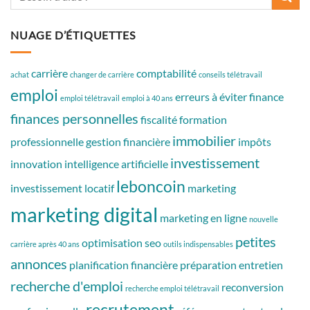
NUAGE D’ÉTIQUETTES
carrière
comptabilité
achat
changer de carrière
conseils télétravail
emploi
erreurs à éviter
finance
emploi télétravail
emploi à 40 ans
finances personnelles
fiscalité
formation
immobilier
professionnelle
gestion financière
impôts
investissement
innovation
intelligence artificielle
leboncoin
investissement locatif
marketing
marketing digital
marketing en ligne
nouvelle
petites
optimisation seo
carrière après 40 ans
outils indispensables
annonces
planification financière
préparation entretien
recherche d'emploi
reconversion
recherche emploi télétravail
recrutement