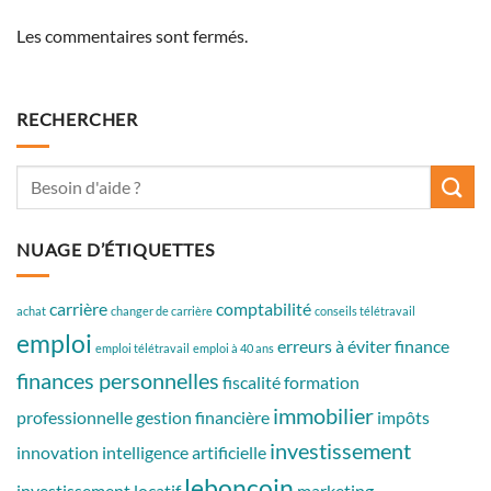
Les commentaires sont fermés.
RECHERCHER
NUAGE D’ÉTIQUETTES
carrière
comptabilité
achat
changer de carrière
conseils télétravail
emploi
erreurs à éviter
finance
emploi télétravail
emploi à 40 ans
finances personnelles
fiscalité
formation
immobilier
professionnelle
gestion financière
impôts
investissement
innovation
intelligence artificielle
leboncoin
investissement locatif
marketing