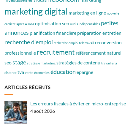
marketing digital
marketing en ligne
nouvelle
petites
optimisation seo
carrière après 40 ans
outils indispensables
annonces
planification financière
préparation entretien
recherche d'emploi
reconversion
recherche emploi télétravail
recrutement
professionnelle
référencement naturel
stage
seo
stratégies de contenu
stratégie marketing
travailler à
éducation
tva
épargne
distance
vente
économies
ARTICLES RÉCENTS
Les erreurs fiscales à éviter en micro-entreprise
4 août 2026