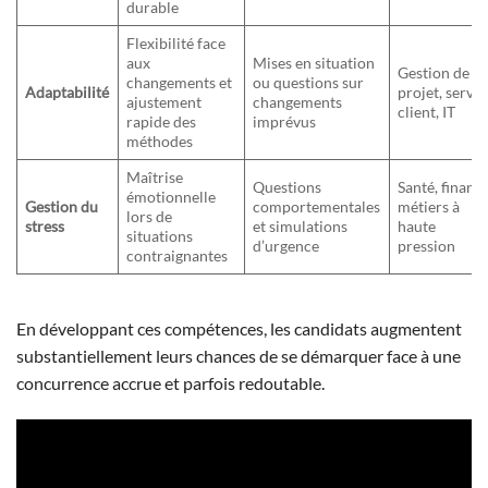
durable
Flexibilité face
aux
Mises en situation
Gestion de
changements et
ou questions sur
Adaptabilité
projet, servic
ajustement
changements
client, IT
rapide des
imprévus
méthodes
Maîtrise
Questions
Santé, finance
émotionnelle
Gestion du
comportementales
métiers à
lors de
stress
et simulations
haute
situations
d’urgence
pression
contraignantes
En développant ces compétences, les candidats augmentent
substantiellement leurs chances de se démarquer face à une
concurrence accrue et parfois redoutable.