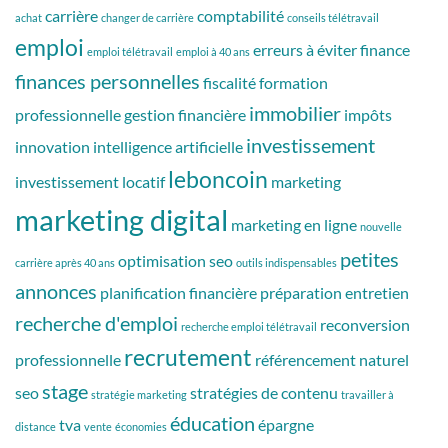
carrière
comptabilité
achat
changer de carrière
conseils télétravail
emploi
erreurs à éviter
finance
emploi télétravail
emploi à 40 ans
finances personnelles
fiscalité
formation
immobilier
professionnelle
gestion financière
impôts
investissement
innovation
intelligence artificielle
leboncoin
investissement locatif
marketing
marketing digital
marketing en ligne
nouvelle
petites
optimisation seo
carrière après 40 ans
outils indispensables
annonces
planification financière
préparation entretien
recherche d'emploi
reconversion
recherche emploi télétravail
recrutement
professionnelle
référencement naturel
stage
seo
stratégies de contenu
stratégie marketing
travailler à
éducation
tva
épargne
distance
vente
économies