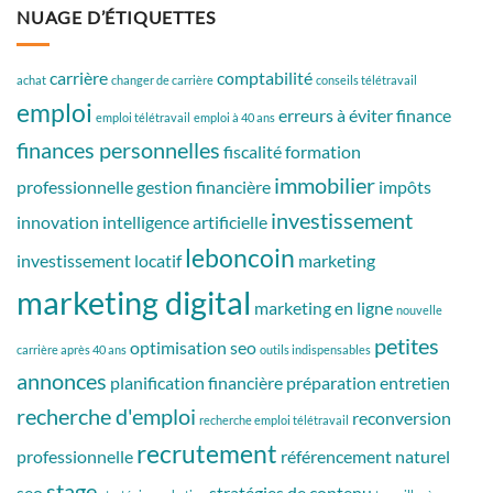
NUAGE D’ÉTIQUETTES
carrière
comptabilité
achat
changer de carrière
conseils télétravail
emploi
erreurs à éviter
finance
emploi télétravail
emploi à 40 ans
finances personnelles
fiscalité
formation
immobilier
professionnelle
gestion financière
impôts
investissement
innovation
intelligence artificielle
leboncoin
investissement locatif
marketing
marketing digital
marketing en ligne
nouvelle
petites
optimisation seo
carrière après 40 ans
outils indispensables
annonces
planification financière
préparation entretien
recherche d'emploi
reconversion
recherche emploi télétravail
recrutement
professionnelle
référencement naturel
stage
seo
stratégies de contenu