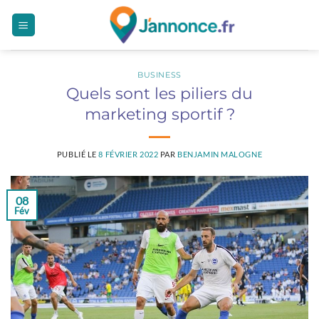
Passer
au
contenu
BUSINESS
Quels sont les piliers du
marketing sportif ?
PUBLIÉ LE
8 FÉVRIER 2022
PAR
BENJAMIN MALOGNE
08
Fév