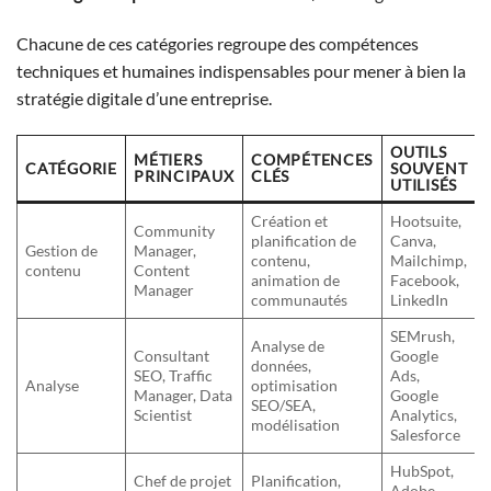
Chacune de ces catégories regroupe des compétences
techniques et humaines indispensables pour mener à bien la
stratégie digitale d’une entreprise.
OUTILS
MÉTIERS
COMPÉTENCES
CATÉGORIE
SOUVENT
PRINCIPAUX
CLÉS
UTILISÉS
Création et
Hootsuite,
Community
planification de
Canva,
Gestion de
Manager,
contenu,
Mailchimp,
contenu
Content
animation de
Facebook,
Manager
communautés
LinkedIn
SEMrush,
Analyse de
Consultant
Google
données,
SEO, Traffic
Ads,
Analyse
optimisation
Manager, Data
Google
SEO/SEA,
Scientist
Analytics,
modélisation
Salesforce
HubSpot,
Chef de projet
Planification,
Adobe,