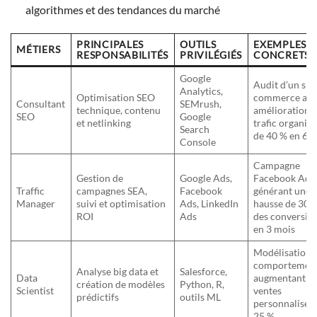
algorithmes et des tendances du marché
PRINCIPALES
OUTILS
EXEMPLES
MÉTIERS
RESPONSABILITÉS
PRIVILÉGIÉS
CONCRETS
Google
Audit d’un site
Analytics,
Optimisation SEO
commerce ave
Consultant
SEMrush,
technique, contenu
amélioration 
SEO
Google
et netlinking
trafic organiq
Search
de 40 % en 6 
Console
Campagne
Gestion de
Google Ads,
Facebook Ads
Traffic
campagnes SEA,
Facebook
générant une
Manager
suivi et optimisation
Ads, LinkedIn
hausse de 30 
ROI
Ads
des conversio
en 3 mois
Modélisation
comportement
Analyse big data et
Salesforce,
Data
augmentant le
création de modèles
Python, R,
Scientist
ventes
prédictifs
outils ML
personnalisée
25 %