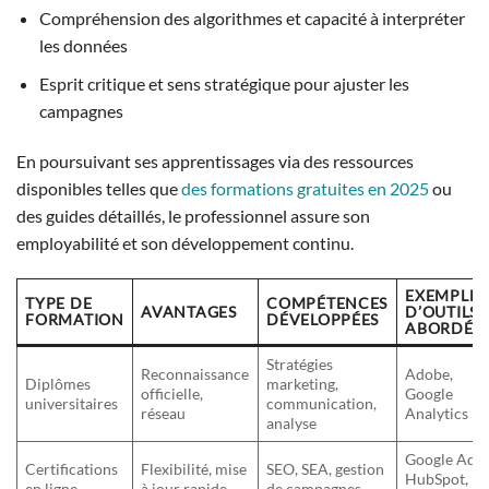
Compréhension des algorithmes et capacité à interpréter
les données
Esprit critique et sens stratégique pour ajuster les
campagnes
En poursuivant ses apprentissages via des ressources
disponibles telles que
des formations gratuites en 2025
ou
des guides détaillés, le professionnel assure son
employabilité et son développement continu.
EXEMPLES
TYPE DE
COMPÉTENCES
AVANTAGES
D’OUTILS
FORMATION
DÉVELOPPÉES
ABORDÉS
Stratégies
Reconnaissance
Adobe,
Diplômes
marketing,
officielle,
Google
universitaires
communication,
réseau
Analytics
analyse
Google Ads,
Certifications
Flexibilité, mise
SEO, SEA, gestion
HubSpot,
en ligne
à jour rapide
de campagnes