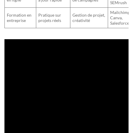
SEMrush
Mailchimp,
Formation en
Pratique sur
Gestion de projet,
Canva,
entreprise
projets réels
créativité
Salesforce