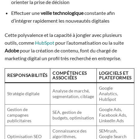
orienter la prise de décision
Effectuer une
veille technologique
constante afin
d’intégrer rapidement les nouveautés digitales
Cette polyvalence et la capacité à jongler avec plusieurs
outils, comme
HubSpot
pour l’automatisation ou la suite
Adobe
pour la création de contenu, font du chargé de
marketing digital un profil très recherché en entreprise.
COMPÉTENCES
LOGICIELS ET
RESPONSABILITÉS
ASSOCIÉES
PLATEFORMES
Google
Analyse de marché,
Stratégie digitale
Analytics,
segmentation, ciblage
HubSpot
Gestion de
Google Ads,
SEA, gestion de
campagnes
Facebook Ads,
budgets, optimisation
publicitaires
LinkedIn Ads
Connaissance des
SEMrush,
Optimisation SEO
algorithmes,
Google Search