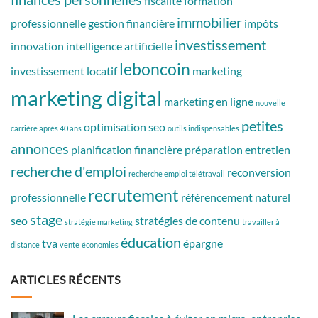
fiscalité
formation
immobilier
professionnelle
gestion financière
impôts
investissement
innovation
intelligence artificielle
leboncoin
investissement locatif
marketing
marketing digital
marketing en ligne
nouvelle
petites
optimisation seo
carrière après 40 ans
outils indispensables
annonces
planification financière
préparation entretien
recherche d'emploi
reconversion
recherche emploi télétravail
recrutement
professionnelle
référencement naturel
stage
seo
stratégies de contenu
stratégie marketing
travailler à
éducation
tva
épargne
distance
vente
économies
ARTICLES RÉCENTS