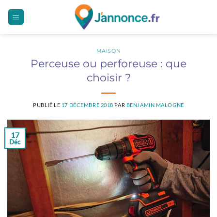
Passer
au
contenu
MAISON
Perceuse ou perforeuse : que
choisir ?
PUBLIÉ LE
17 DÉCEMBRE 2018
PAR
BENJAMIN MALOGNE
17
Déc