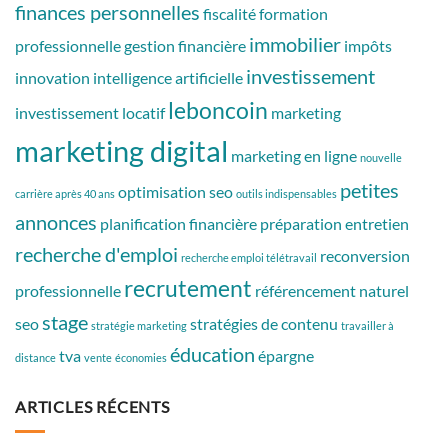
finances personnelles
fiscalité
formation
immobilier
professionnelle
gestion financière
impôts
investissement
innovation
intelligence artificielle
leboncoin
investissement locatif
marketing
marketing digital
marketing en ligne
nouvelle
petites
optimisation seo
carrière après 40 ans
outils indispensables
annonces
planification financière
préparation entretien
recherche d'emploi
reconversion
recherche emploi télétravail
recrutement
professionnelle
référencement naturel
stage
seo
stratégies de contenu
stratégie marketing
travailler à
éducation
tva
épargne
distance
vente
économies
ARTICLES RÉCENTS