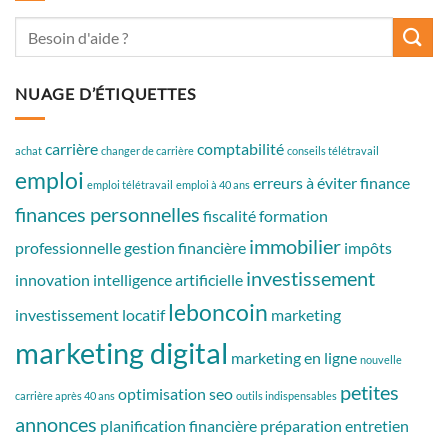
NUAGE D’ÉTIQUETTES
carrière
comptabilité
achat
changer de carrière
conseils télétravail
emploi
erreurs à éviter
finance
emploi télétravail
emploi à 40 ans
finances personnelles
fiscalité
formation
immobilier
professionnelle
gestion financière
impôts
investissement
innovation
intelligence artificielle
leboncoin
investissement locatif
marketing
marketing digital
marketing en ligne
nouvelle
petites
optimisation seo
carrière après 40 ans
outils indispensables
annonces
planification financière
préparation entretien