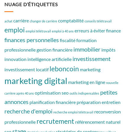
NUAGE D’ÉTIQUETTES
carrière
comptabilité
achat
changer de carrière
conseils télétravail
emploi
erreurs à éviter
finance
emploi télétravail
emploi à 40 ans
finances personnelles
fiscalité
formation
immobilier
professionnelle
gestion financière
impôts
investissement
innovation
intelligence artificielle
leboncoin
investissement locatif
marketing
marketing digital
marketing en ligne
nouvelle
petites
optimisation seo
carrière après 40 ans
outils indispensables
annonces
planification financière
préparation entretien
recherche d'emploi
reconversion
recherche emploi télétravail
recrutement
professionnelle
référencement naturel
stage
seo
stratégies de contenu