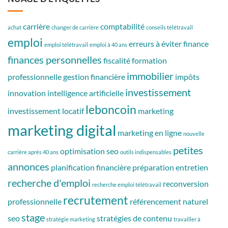
carrière
comptabilité
achat
changer de carrière
conseils télétravail
emploi
erreurs à éviter
finance
emploi télétravail
emploi à 40 ans
finances personnelles
fiscalité
formation
immobilier
professionnelle
gestion financière
impôts
investissement
innovation
intelligence artificielle
leboncoin
investissement locatif
marketing
marketing digital
marketing en ligne
nouvelle
petites
optimisation seo
carrière après 40 ans
outils indispensables
annonces
planification financière
préparation entretien
recherche d'emploi
reconversion
recherche emploi télétravail
recrutement
professionnelle
référencement naturel
stage
seo
stratégies de contenu
stratégie marketing
travailler à