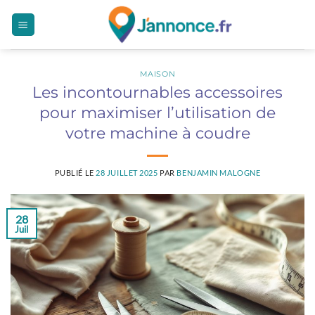
Passer
au
contenu
MAISON
Les incontournables accessoires
pour maximiser l’utilisation de
votre machine à coudre
PUBLIÉ LE
28 JUILLET 2025
PAR
BENJAMIN MALOGNE
28
Juil