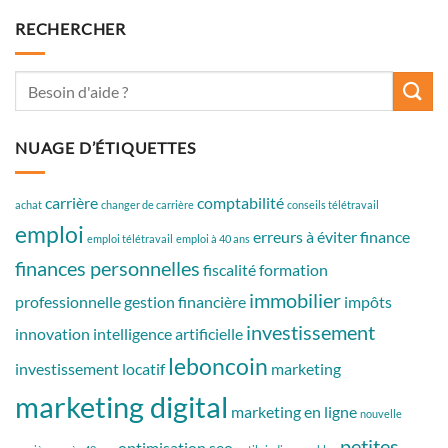
RECHERCHER
NUAGE D’ÉTIQUETTES
carrière
comptabilité
achat
changer de carrière
conseils télétravail
emploi
erreurs à éviter
finance
emploi télétravail
emploi à 40 ans
finances personnelles
fiscalité
formation
immobilier
professionnelle
gestion financière
impôts
investissement
innovation
intelligence artificielle
leboncoin
investissement locatif
marketing
marketing digital
marketing en ligne
nouvelle
petites
optimisation seo