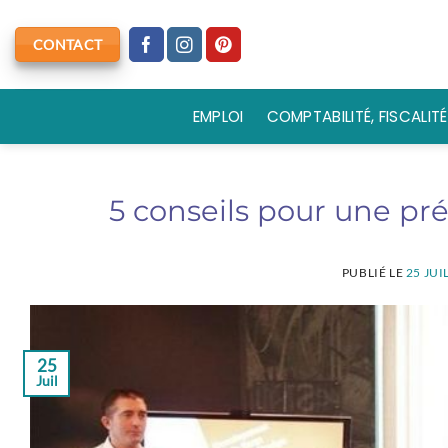
Passer
au
CONTACT
contenu
EMPLOI
COMPTABILITÉ, FISCALITÉ
5 conseils pour une pr
PUBLIÉ LE
25 JUI
25
Juil