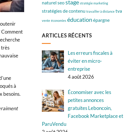
stage
naturel
seo
stratégie marketing
stratégies de contenu
tva
travailler à distance
éducation
épargne
vente
économies
soutenir
s ? Comment
ARTICLES RÉCENTS
 recherche
 très
Les erreurs fiscales à
 mauvaise
éviter en micro-
entreprise
4 août 2026
 d’une
loqués à
Économiser avec les
x besoins.
petites annonces
gratuites Leboncoin,
 vraiment
Facebook Marketplace et
ParuVendu
2 août 2026