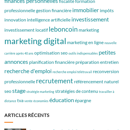
finances personnelles
fiscalité
formation
immobilier
professionnelle
gestion financière
impôts
investissement
innovation
intelligence artificielle
leboncoin
investissement locatif
marketing
marketing digital
marketing en ligne
nouvelle
petites
optimisation seo
carrière après 40 ans
outils indispensables
annonces
planification financière
préparation entretien
recherche d'emploi
reconversion
recherche emploi télétravail
recrutement
professionnelle
référencement naturel
stage
seo
stratégies de contenu
stratégie marketing
travailler à
éducation
tva
épargne
distance
vente
économies
ARTICLES RÉCENTS