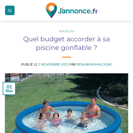
Passer
au
contenu
MAISON
Quel budget accorder à sa
piscine gonflable ?
PUBLIÉ LE
1 NOVEMBRE 2021
PAR
BENJAMIN MALOGNE
01
Nov