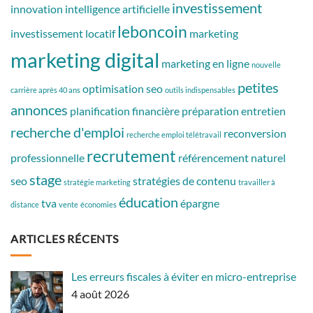
investissement
innovation
intelligence artificielle
leboncoin
investissement locatif
marketing
marketing digital
marketing en ligne
nouvelle
petites
optimisation seo
carrière après 40 ans
outils indispensables
annonces
planification financière
préparation entretien
recherche d'emploi
reconversion
recherche emploi télétravail
recrutement
professionnelle
référencement naturel
stage
seo
stratégies de contenu
stratégie marketing
travailler à
éducation
tva
épargne
distance
vente
économies
ARTICLES RÉCENTS
Les erreurs fiscales à éviter en micro-entreprise
4 août 2026