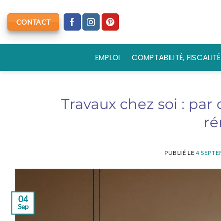
Passer
au
CONTACT
contenu
EMPLOI
COMPTABILITÉ, FISCALITÉ
Travaux chez soi : pa
ré
PUBLIÉ LE
4 SEPTE
04
Sep