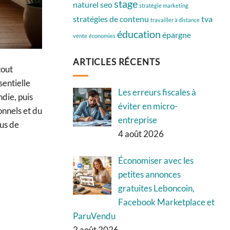
stage
naturel
seo
stratégie marketing
stratégies de contenu
tva
travailler à distance
éducation
épargne
vente
économies
ARTICLES RÉCENTS
tout
sentielle
Les erreurs fiscales à
die, puis
éviter en micro-
onnels et du
entreprise
lus de
4 août 2026
Économiser avec les
petites annonces
gratuites Leboncoin,
Facebook Marketplace et
ParuVendu
2 août 2026