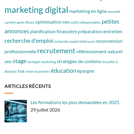
marketing digital
marketing en ligne
nouvelle
petites
optimisation seo
carrière après 40 ans
outils indispensables
annonces
planification financière
préparation entretien
recherche d'emploi
reconversion
recherche emploi télétravail
recrutement
professionnelle
référencement naturel
stage
seo
stratégies de contenu
stratégie marketing
travailler à
éducation
tva
épargne
distance
vente
économies
ARTICLES RÉCENTS
Les formations les plus demandées en 2025
29 juillet 2026