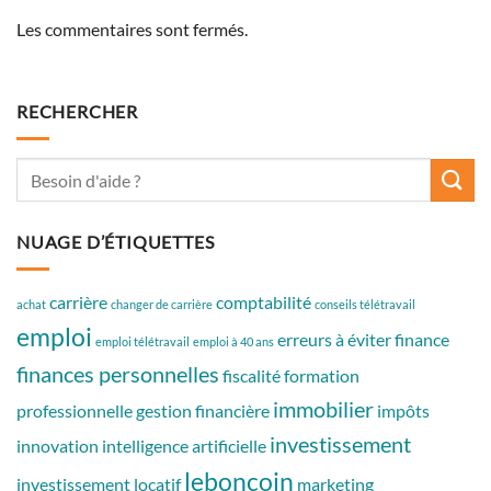
Les commentaires sont fermés.
RECHERCHER
NUAGE D’ÉTIQUETTES
carrière
comptabilité
achat
changer de carrière
conseils télétravail
emploi
erreurs à éviter
finance
emploi télétravail
emploi à 40 ans
finances personnelles
fiscalité
formation
immobilier
professionnelle
gestion financière
impôts
investissement
innovation
intelligence artificielle
leboncoin
investissement locatif
marketing