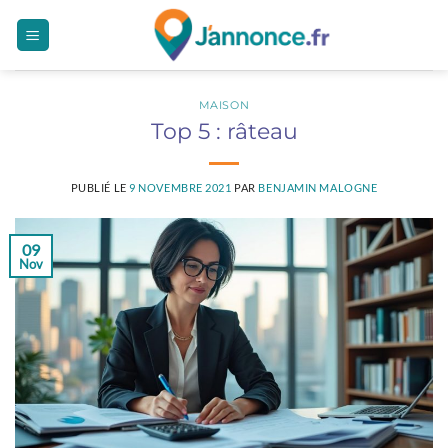
Passer
au
contenu
MAISON
Top 5 : râteau
PUBLIÉ LE
9 NOVEMBRE 2021
PAR
BENJAMIN MALOGNE
09
Nov