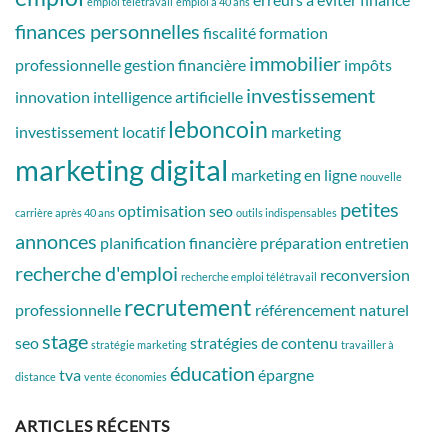
emploi télétravail
emploi à 40 ans
finances personnelles
fiscalité
formation
immobilier
professionnelle
gestion financière
impôts
investissement
innovation
intelligence artificielle
leboncoin
investissement locatif
marketing
marketing digital
marketing en ligne
nouvelle
petites
optimisation seo
carrière après 40 ans
outils indispensables
annonces
planification financière
préparation entretien
recherche d'emploi
reconversion
recherche emploi télétravail
recrutement
professionnelle
référencement naturel
stage
seo
stratégies de contenu
stratégie marketing
travailler à
éducation
tva
épargne
distance
vente
économies
ARTICLES RÉCENTS