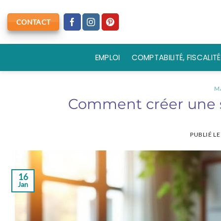
Passer
au
CONTACT
contenu
EMPLOI
COMPTABILITÉ, FISCALITÉ
M
Comment créer une s
PUBLIÉ L
16
Jan