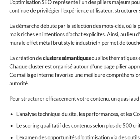
L’optimisation SEO représente l’un des piliers majeurs pour
continue de privilégier l’expérience utilisateur, structure
La démarche débute par la sélection des mots-clés, où la 
mais riches en intentions d’achat explicites. Ainsi, au lie
murale effet métal brut style industriel » permet de touc
La création de
clusters sémantiques
ou silos thématiques e
Chaque cluster est organisé autour d’une page pilier appro
Ce maillage interne favorise une meilleure compréhension
autorité.
Pour structurer efficacement votre contenu, un quasi audit 
L’analyse technique du site, les performances, et les C
Le scoring qualitatif des contenus selon plus de 500 critèr
L’examen des opportunités d’optimisation via des outil