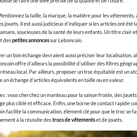
isse se faire une idée précise de la qualité et de l’usure.
Mentionnez la taille, la marque, la matière pour les vêtements, 
ouets. Il est aussi judicieux d’indiquer si les articles ont été 
ans, soucieuses de la santé de leurs enfants. Un titre clair et
ot des
petites annonces
sur Leboncoin.
r un bon échange devraient aussi préciser leur localisation, a
oncoin offre d’ailleurs la possibilité d’utiliser des filtres géogr
 réseau local. Par ailleurs, proposer un troc équitable est un at
 un échange d’articles équivalents en taille ou en valeur.
tes : vous cherchez un manteau pour la saison froide, des jouets
ge plus ciblé et efficace. Enfin, une borne de contact rapide 
 facilite la communication, élément clé pour que le troc se fa
nement à la réussite des
trocs de vêtements
et de jouets.