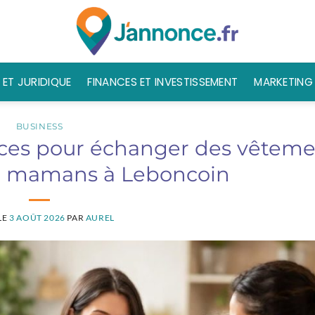
 ET JURIDIQUE
FINANCES ET INVESTISSEMENT
MARKETING 
BUSINESS
nces pour échanger des vêteme
re mamans à Leboncoin
LE
3 AOÛT 2026
PAR
AUREL