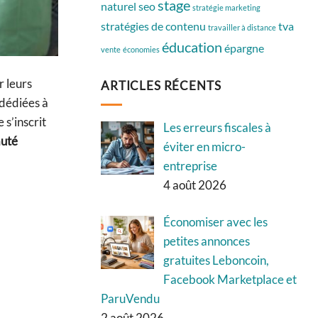
stage
naturel
seo
stratégie marketing
stratégies de contenu
tva
travailler à distance
éducation
épargne
vente
économies
 leurs
ARTICLES RÉCENTS
dédiées à
s’inscrit
Les erreurs fiscales à
uté
éviter en micro-
entreprise
4 août 2026
Économiser avec les
petites annonces
gratuites Leboncoin,
Facebook Marketplace et
ParuVendu
2 août 2026