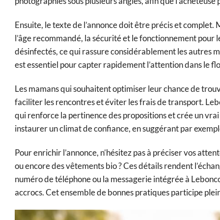
photographiés sous plusieurs angles, afin que l’acheteuse pu
Ensuite, le texte de l’annonce doit être précis et complet. 
l’âge recommandé, la sécurité et le fonctionnement pour les j
désinfectés, ce qui rassure considérablement les autres mam
est essentiel pour capter rapidement l’attention dans le fl
Les mamans qui souhaitent optimiser leur chance de trouve
faciliter les rencontres et éviter les frais de transport. Leb
qui renforce la pertinence des propositions et crée un vrai
instaurer un climat de confiance, en suggérant par exemple
Pour enrichir l’annonce, n’hésitez pas à préciser vos atten
ou encore des vêtements bio ? Ces détails rendent l’échan
numéro de téléphone ou la messagerie intégrée à Leboncoin
accrocs. Cet ensemble de bonnes pratiques participe plei