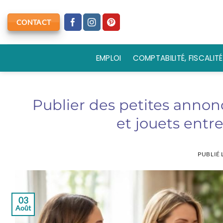
Passer
au
CONTACT
contenu
EMPLOI
COMPTABILITÉ, FISCALITÉ
Publier des petites anno
et jouets ent
PUBLIÉ 
03
Août