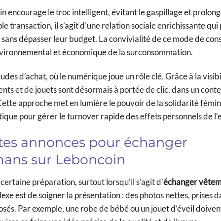
 encourage le troc intelligent, évitant le gaspillage et prolong
le transaction, il s’agit d’une relation sociale enrichissante qu
sans dépasser leur budget. La convivialité de ce mode de c
 environnemental et économique de la surconsommation.
s d’achat, où le numérique joue un rôle clé. Grâce à la visibili
ents et de jouets sont désormais à portée de clic, dans un conte
Cette approche met en lumière le pouvoir de la solidarité fémin
tique pour gérer le turnover rapide des effets personnels de l’
ites annonces pour échanger
mans sur Leboncoin
rtaine préparation, surtout lorsqu’il s’agit d’
échanger vêtem
lexe est de soigner la présentation : des photos nettes, prises 
posés. Par exemple, une robe de bébé ou un jouet d’éveil doiven