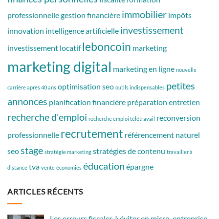
immobilier
professionnelle
gestion financière
impôts
investissement
innovation
intelligence artificielle
leboncoin
investissement locatif
marketing
marketing digital
marketing en ligne
nouvelle
petites
optimisation seo
carrière après 40 ans
outils indispensables
annonces
planification financière
préparation entretien
recherche d'emploi
reconversion
recherche emploi télétravail
recrutement
professionnelle
référencement naturel
stage
seo
stratégies de contenu
stratégie marketing
travailler à
éducation
tva
épargne
distance
vente
économies
ARTICLES RÉCENTS
Les erreurs fiscales à éviter en micro-entreprise