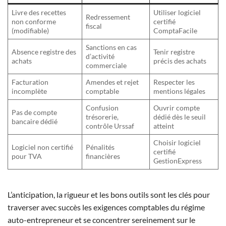
Livre des recettes
Utiliser logiciel
Redressement
non conforme
certifié
fiscal
(modifiable)
ComptaFacile
Sanctions en cas
Absence registre des
Tenir registre
d’activité
achats
précis des achats
commerciale
Facturation
Amendes et rejet
Respecter les
incomplète
comptable
mentions légales
Confusion
Ouvrir compte
Pas de compte
trésorerie,
dédié dès le seuil
bancaire dédié
contrôle Urssaf
atteint
Choisir logiciel
Logiciel non certifié
Pénalités
certifié
pour TVA
financières
GestionExpress
L’anticipation, la rigueur et les bons outils sont les clés pour
traverser avec succès les exigences comptables du régime
auto-entrepreneur et se concentrer sereinement sur le