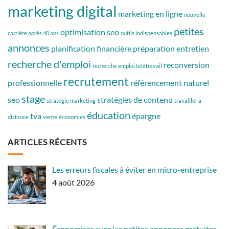
marketing digital
marketing en ligne
nouvelle
petites
optimisation seo
carrière après 40 ans
outils indispensables
annonces
planification financière
préparation entretien
recherche d'emploi
reconversion
recherche emploi télétravail
recrutement
professionnelle
référencement naturel
stage
seo
stratégies de contenu
stratégie marketing
travailler à
éducation
tva
épargne
distance
vente
économies
ARTICLES RÉCENTS
Les erreurs fiscales à éviter en micro-entreprise
4 août 2026
Économiser avec les petites annonces gratuites