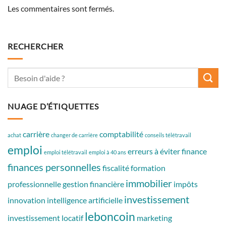
Les commentaires sont fermés.
RECHERCHER
NUAGE D’ÉTIQUETTES
carrière
comptabilité
achat
changer de carrière
conseils télétravail
emploi
erreurs à éviter
finance
emploi télétravail
emploi à 40 ans
finances personnelles
fiscalité
formation
immobilier
professionnelle
gestion financière
impôts
investissement
innovation
intelligence artificielle
leboncoin
investissement locatif
marketing