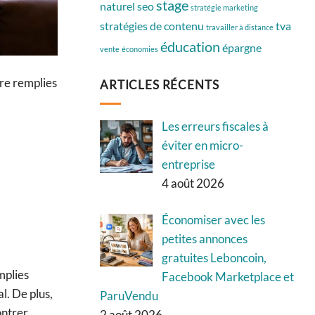
stage
naturel
seo
stratégie marketing
stratégies de contenu
tva
travailler à distance
éducation
épargne
vente
économies
tre remplies
ARTICLES RÉCENTS
Les erreurs fiscales à
éviter en micro-
entreprise
4 août 2026
Économiser avec les
petites annonces
gratuites Leboncoin,
mplies
Facebook Marketplace et
l. De plus,
ParuVendu
ontrer
2 août 2026