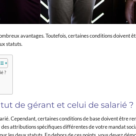
nombreux avantages. Toutefois, certaines conditions doivent ê
ux statuts.
ié ?
tut de gérant et celui de salarié ?
salarié. Cependant, certaines conditions de base doivent être re
 des attributions spécifiques différentes de votre mandat socia
our les deux statuts. En dehors de ces points, vous devez dém