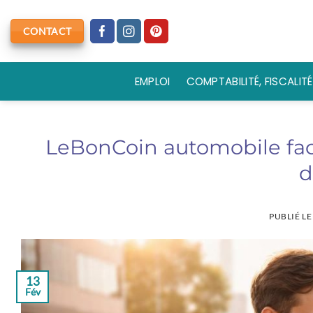
Passer
au
CONTACT
contenu
EMPLOI
COMPTABILITÉ, FISCALITÉ
LeBonCoin automobile facil
d
PUBLIÉ L
13
Fév