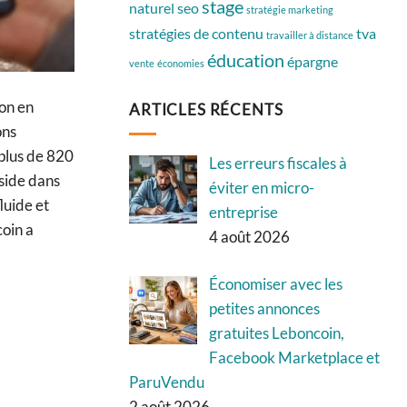
stage
naturel
seo
stratégie marketing
stratégies de contenu
tva
travailler à distance
éducation
épargne
vente
économies
on en
ARTICLES RÉCENTS
ons
 plus de 820
Les erreurs fiscales à
side dans
éviter en micro-
luide et
entreprise
coin a
4 août 2026
Économiser avec les
petites annonces
gratuites Leboncoin,
Facebook Marketplace et
ParuVendu
2 août 2026