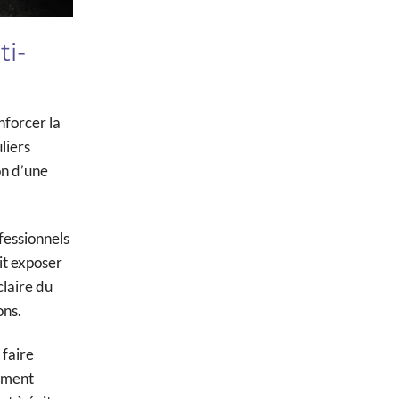
ti-
nforcer la
liers
on d’une
fessionnels
it exposer
claire du
ons.
 faire
vement