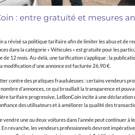
oin : entre gratuité et mesures an
 a révisé sa politique tarifaire afin de limiter les abus et de re
es dans la catégorie « Véhicules » est gratuite pour les particu
e 12 mois. Au-delà, une tarification s’applique : la publicati
la modification d’une annonce est facturée 26,90 €.
ter contre des pratiques frauduleuses : certains vendeurs pro
d nombre d’annonces, ce qui brouillait la transparence et pouva
ière tarifaire progressive, LeBonCoin incite à une déclaration 
fiance des utilisateurs et à améliorer la qualité des transacti
ite vendre une ou deux voitures dans l’année peut continuer à le
s. En revanche, les vendeurs professionnels devront impérati