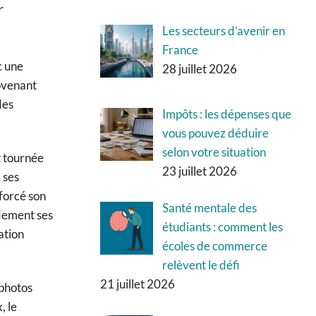
r
Les secteurs d’avenir en
France
c une
28 juillet 2026
rovenant
des
Impôts : les dépenses que
vous pouvez déduire
selon votre situation
t tournée
23 juillet 2026
 ses
nforcé son
Santé mentale des
idement ses
étudiants : comment les
ation
écoles de commerce
relèvent le défi
21 juillet 2026
 photos
, le