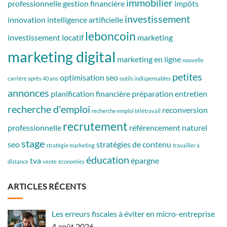
immobilier
professionnelle
gestion financière
impôts
investissement
innovation
intelligence artificielle
leboncoin
investissement locatif
marketing
marketing digital
marketing en ligne
nouvelle
petites
optimisation seo
carrière après 40 ans
outils indispensables
annonces
planification financière
préparation entretien
recherche d'emploi
reconversion
recherche emploi télétravail
recrutement
professionnelle
référencement naturel
stage
seo
stratégies de contenu
stratégie marketing
travailler à
éducation
tva
épargne
distance
vente
économies
ARTICLES RÉCENTS
Les erreurs fiscales à éviter en micro-entreprise
4 août 2026