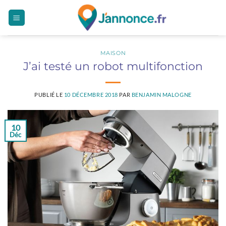
Passer
au
contenu
MAISON
J’ai testé un robot multifonction
PUBLIÉ LE
10 DÉCEMBRE 2018
PAR
BENJAMIN MALOGNE
10
Déc