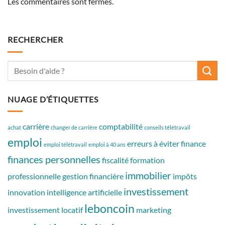
Les commentaires sont fermés.
RECHERCHER
NUAGE D’ÉTIQUETTES
carrière
comptabilité
achat
changer de carrière
conseils télétravail
emploi
erreurs à éviter
finance
emploi télétravail
emploi à 40 ans
finances personnelles
fiscalité
formation
immobilier
professionnelle
gestion financière
impôts
investissement
innovation
intelligence artificielle
leboncoin
investissement locatif
marketing