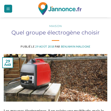
Passer
au
contenu
MAISON
Quel groupe électrogène choisir
PUBLIÉ LE
29 AOÛT 2018
PAR
BENJAMIN MALOGNE
29
Août
Les groupes électrogènes, il en existe une multitude, mais le