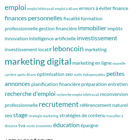
emploi
erreurs à éviter
finance
emploi télétravail
emploi à 40 ans
finances personnelles
fiscalité
formation
immobilier
professionnelle
gestion financière
impôts
investissement
innovation
intelligence artificielle
leboncoin
investissement locatif
marketing
marketing digital
marketing en ligne
nouvelle
petites
optimisation seo
carrière après 40 ans
outils indispensables
annonces
planification financière
préparation entretien
recherche d'emploi
reconversion
recherche emploi télétravail
recrutement
professionnelle
référencement naturel
stage
seo
stratégies de contenu
stratégie marketing
travailler à
éducation
tva
épargne
distance
vente
économies