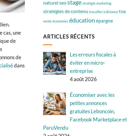
stage
naturel
seo
stratégie marketing
stratégies de contenu
tva
travailler à distance
éducation
épargne
vente
économies
dien.
e cas, une
ARTICLES RÉCENTS
tique de
s
Les erreurs fiscales à
 donnons de
éviter en micro-
cialisé
dans
entreprise
4 août 2026
Économiser avec les
petites annonces
gratuites Leboncoin,
Facebook Marketplace et
ParuVendu
2 août 2026