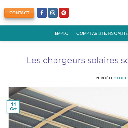
Passer
au
CONTACT
contenu
EMPLOI
COMPTABILITÉ, FISCALITÉ
Les chargeurs solaires so
PUBLIÉ LE
11 OCT
11
Oct